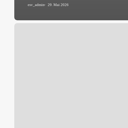
esv_admin
29. Mai 2026
Mitgliederversammlung
2026