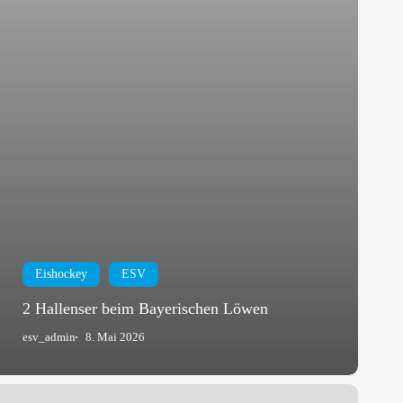
Eishockey
ESV
2 Hallenser beim Bayerischen Löwen
esv_admin
8. Mai 2026
euer