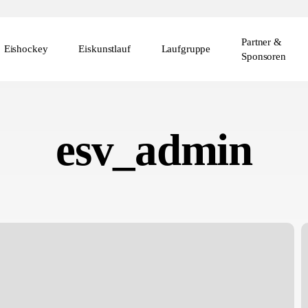
Partner &
Eishockey
Eiskunstlauf
Laufgruppe
Sponsoren
esv_admin
2
H
b
B