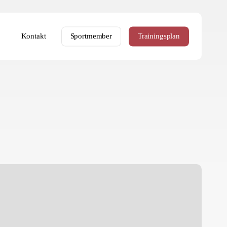
Kontakt
Sportmember
Trainingsplan
allenser
eim
ayerischen