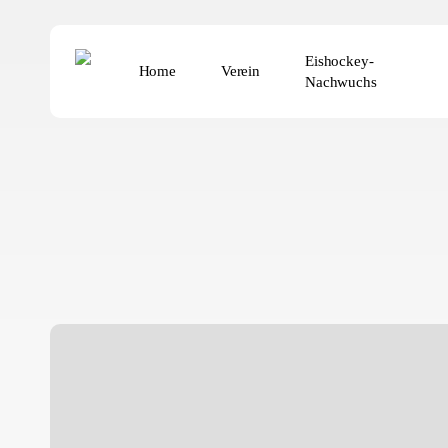
Skip
to
Eishockey-
main
Home
Verein
Nachwuchs
content
ESV
Sommerfest
2026