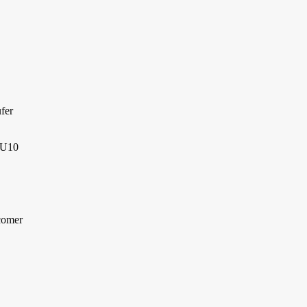
fer
r U10
comer