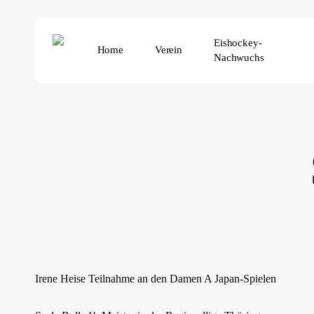
Skip
to
Eishockey-
main
Home
Verein
Nachwuchs
content
Irene Heise Teilnahme an den Damen A Japan-Spielen