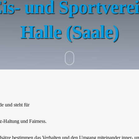
is- und Sportvere
Halle (Saale)
e und steht für
nz-Haltung
und
Fairness.
dsätze bestimmen das Verhalten und den Umgang miteinander inner- un