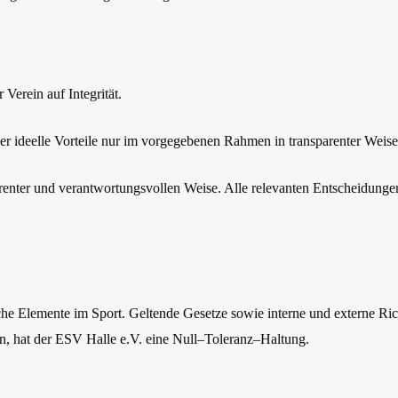
Verein auf Integrität.
der ideelle Vorteile nur im vorgegebenen Rahmen in transparenter Wei
nsparenter und verantwortungsvollen Weise. Alle relevanten Entscheidun
iche Elemente im
Sport
. Geltende Gesetze sowie interne und externe Ri
n, hat der ESV Halle e.V. eine
Null
–
Toleranz
–
Haltung
.